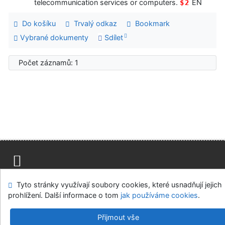
telecommunication services or computers.
EN
$2
Do košíku
Trvalý odkaz
Bookmark
Vybrané dokumenty
Sdílet
Počet záznamů: 1
Mapa stránek
Přístupnost
Soukromí
Tyto stránky využívají soubory cookies, které usnadňují jejich
Modul OpenSearch
Napište nám
Nastavení cookies
prohlížení. Další informace o tom
jak používáme cookies
.
Parlamentní knihovna České republiky
Přijmout vše