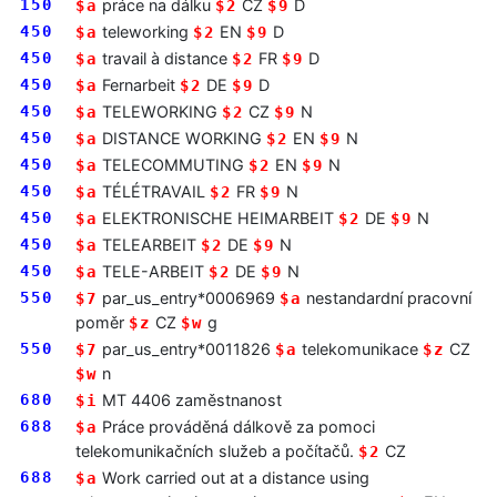
150
práce na dálku
CZ
D
$a
$2
$9
450
teleworking
EN
D
$a
$2
$9
450
travail à distance
FR
D
$a
$2
$9
450
Fernarbeit
DE
D
$a
$2
$9
450
TELEWORKING
CZ
N
$a
$2
$9
450
DISTANCE WORKING
EN
N
$a
$2
$9
450
TELECOMMUTING
EN
N
$a
$2
$9
450
TÉLÉTRAVAIL
FR
N
$a
$2
$9
450
ELEKTRONISCHE HEIMARBEIT
DE
N
$a
$2
$9
450
TELEARBEIT
DE
N
$a
$2
$9
450
TELE-ARBEIT
DE
N
$a
$2
$9
550
par_us_entry*0006969
nestandardní pracovní
$7
$a
poměr
CZ
g
$z
$w
550
par_us_entry*0011826
telekomunikace
CZ
$7
$a
$z
n
$w
680
MT 4406 zaměstnanost
$i
688
Práce prováděná dálkově za pomoci
$a
telekomunikačních služeb a počítačů.
CZ
$2
688
Work carried out at a distance using
$a