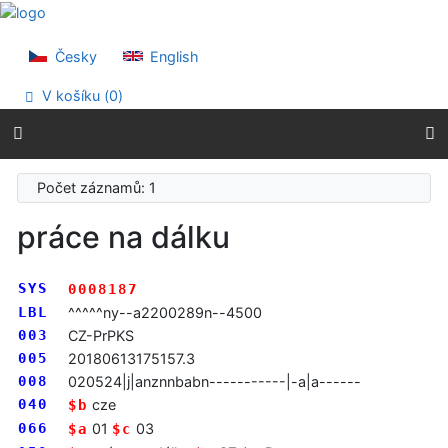
Přejít na obsah
Přejít na menu
Prohlášení o webové přístupnosti
Česky
English
V košíku (
0
)
Počet záznamů: 1
práce na dálku
SYS
0008187
LBL
^^^^^ny--a2200289n--4500
003
CZ-PrPKS
005
20180613175157.3
008
020524|j|anznnbabn-----------|-a|a------
040
cze
$b
066
01
03
$a
$c