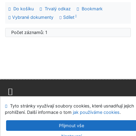
Do košíku
Trvalý odkaz
Bookmark
Vybrané dokumenty
Sdílet
Počet záznamů: 1
Mapa stránek
Přístupnost
Soukromí
Tyto stránky využívají soubory cookies, které usnadňují jejich
Modul OpenSearch
Napište nám
Nastavení cookies
prohlížení. Další informace o tom
jak používáme cookies
.
Parlamentní knihovna České republiky
Přijmout vše
©1993-2026
IPAC
v.4.8.63a
-
Cosmotron Bohemia, s.r.o.