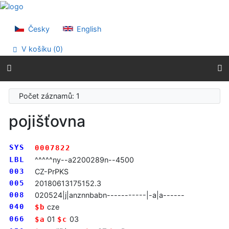
Přejít na obsah
Přejít na menu
Prohlášení o webové přístupnosti
Česky
English
V košíku (
0
)
Počet záznamů: 1
pojišťovna
SYS
0007822
LBL
^^^^^ny--a2200289n--4500
003
CZ-PrPKS
005
20180613175152.3
008
020524|j|anznnbabn-----------|-a|a------
040
cze
$b
066
01
03
$a
$c