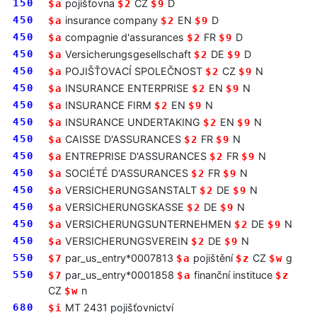
150
pojišťovna
CZ
D
$a
$2
$9
450
insurance company
EN
D
$a
$2
$9
450
compagnie d'assurances
FR
D
$a
$2
$9
450
Versicherungsgesellschaft
DE
D
$a
$2
$9
450
POJIŠŤOVACÍ SPOLEČNOST
CZ
N
$a
$2
$9
450
INSURANCE ENTERPRISE
EN
N
$a
$2
$9
450
INSURANCE FIRM
EN
N
$a
$2
$9
450
INSURANCE UNDERTAKING
EN
N
$a
$2
$9
450
CAISSE D'ASSURANCES
FR
N
$a
$2
$9
450
ENTREPRISE D'ASSURANCES
FR
N
$a
$2
$9
450
SOCIÉTÉ D'ASSURANCES
FR
N
$a
$2
$9
450
VERSICHERUNGSANSTALT
DE
N
$a
$2
$9
450
VERSICHERUNGSKASSE
DE
N
$a
$2
$9
450
VERSICHERUNGSUNTERNEHMEN
DE
N
$a
$2
$9
450
VERSICHERUNGSVEREIN
DE
N
$a
$2
$9
550
par_us_entry*0007813
pojištění
CZ
g
$7
$a
$z
$w
550
par_us_entry*0001858
finanční instituce
$7
$a
$z
CZ
n
$w
680
MT 2431 pojišťovnictví
$i