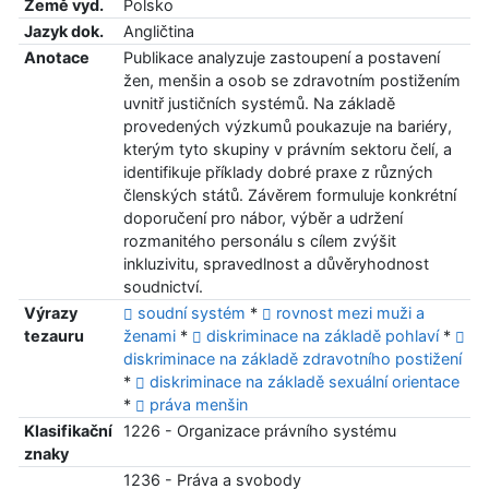
Země vyd.
Polsko
Jazyk dok.
Angličtina
Anotace
Publikace analyzuje zastoupení a postavení
žen, menšin a osob se zdravotním postižením
uvnitř justičních systémů. Na základě
provedených výzkumů poukazuje na bariéry,
kterým tyto skupiny v právním sektoru čelí, a
identifikuje příklady dobré praxe z různých
členských států. Závěrem formuluje konkrétní
doporučení pro nábor, výběr a udržení
rozmanitého personálu s cílem zvýšit
inkluzivitu, spravedlnost a důvěryhodnost
soudnictví.
Výrazy
soudní systém
*
rovnost mezi muži a
tezauru
ženami
*
diskriminace na základě pohlaví
*
diskriminace na základě zdravotního postižení
*
diskriminace na základě sexuální orientace
*
práva menšin
Klasifikační
1226 - Organizace právního systému
znaky
1236 - Práva a svobody