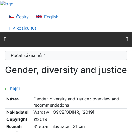
Přejít na obsah
Přejít na menu
Prohlášení o webové přístupnosti
Česky
English
V košíku (
0
)
Počet záznamů: 1
Gender, diversity and justice
Půjčit
Název
Gender, diversity and justice : overview and
recommendations
Nakladatel
Warsaw : OSCE/ODIHR, [2019]
Copyright
©2019
Rozsah
31 stran : ilustrace ; 21 cm