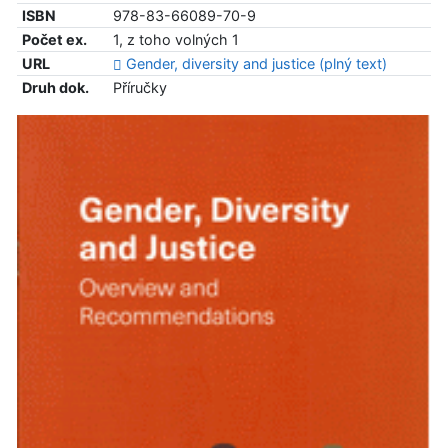
ISBN
978-83-66089-70-9
Počet ex.
1, z toho volných 1
URL
Gender, diversity and justice (plný text)
Druh dok.
Příručky