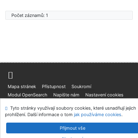
Počet záznamů: 1
Mapa stránek
Přístupnost
Soukromí
Modul OpenSearch
Napište nám
Nastavení cookies
Tyto stránky využívají soubory cookies, které usnadňují jejich
Parlamentní knihovna České republiky
prohlížení. Další informace o tom
jak používáme cookies
.
©1993-2026
IPAC
v.4.8.63a
-
Cosmotron Bohemia, s.r.o.
Přijmout vše