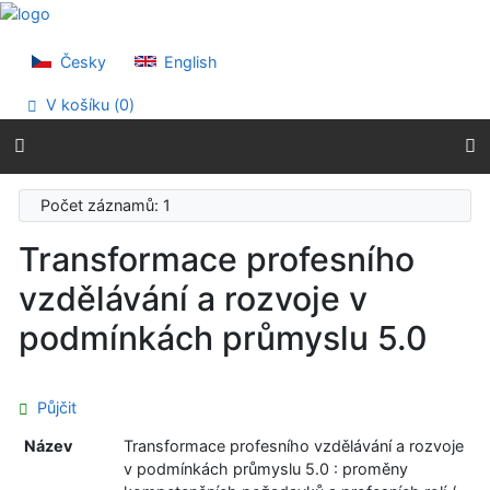
Přejít na obsah
Přejít na menu
Prohlášení o webové přístupnosti
Česky
English
V košíku (
0
)
Počet záznamů: 1
Transformace profesního
vzdělávání a rozvoje v
podmínkách průmyslu 5.0
Půjčit
Název
Transformace profesního vzdělávání a rozvoje
v podmínkách průmyslu 5.0 : proměny