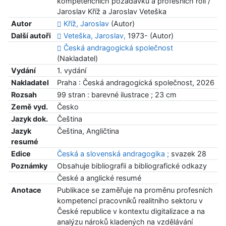
kompetenčních požadavků a profesních rolí /
Jaroslav Kříž a Jaroslav Veteška
Autor
Kříž, Jaroslav
(Autor)
Další autoři
Veteška, Jaroslav,
1973- (Autor)
Česká andragogická společnost
(Nakladatel)
Vydání
1. vydání
Nakladatel
Praha : Česká andragogická společnost, 2026
Rozsah
99 stran : barevné ilustrace ; 23 cm
Země vyd.
Česko
Jazyk dok.
Čeština
Jazyk
Čeština, Angličtina
resumé
Edice
Česká a slovenská andragogika ;
svazek 28
Poznámky
Obsahuje bibliografii a bibliografické odkazy
České a anglické resumé
Anotace
Publikace se zaměřuje na proměnu profesních
kompetencí pracovníků realitního sektoru v
České republice v kontextu digitalizace a na
analýzu nároků kladených na vzdělávání