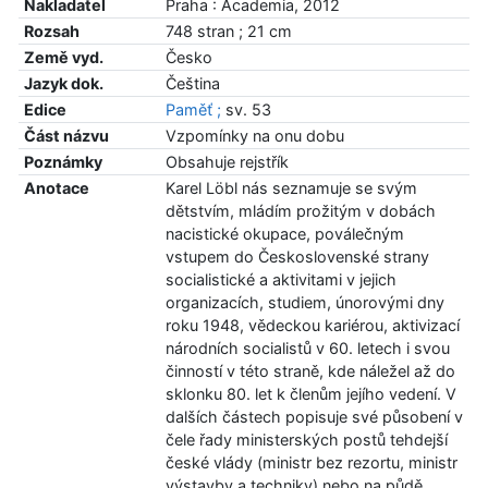
Nakladatel
Praha : Academia, 2012
Rozsah
748 stran ; 21 cm
Země vyd.
Česko
Jazyk dok.
Čeština
Edice
Paměť ;
sv. 53
Část názvu
Vzpomínky na onu dobu
Poznámky
Obsahuje rejstřík
Anotace
Karel Löbl nás seznamuje se svým
dětstvím, mládím prožitým v dobách
nacistické okupace, poválečným
vstupem do Československé strany
socialistické a aktivitami v jejich
organizacích, studiem, únorovými dny
roku 1948, vědeckou kariérou, aktivizací
národních socialistů v 60. letech i svou
činností v této straně, kde náležel až do
sklonku 80. let k členům jejího vedení. V
dalších částech popisuje své působení v
čele řady ministerských postů tehdejší
české vlády (ministr bez rezortu, ministr
výstavby a techniky) nebo na půdě