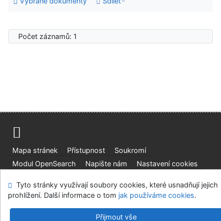
Vybrané dokumenty
Sdílet
Počet záznamů: 1
Mapa stránek
Přístupnost
Soukromí
Modul OpenSearch
Napište nám
Nastavení cookies
Tyto stránky využívají soubory cookies, které usnadňují jejich
Parlamentní knihovna České republiky
prohlížení. Další informace o tom
jak používáme cookies
.
©1993-2026
IPAC
v.4.8.63a
-
Cosmotron Bohemia, s.r.o.
Přijmout vše