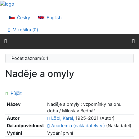
Přejít na obsah
Přejít na menu
Prohlášení o webové přístupnosti
Česky
English
V košíku (
0
)
Počet záznamů: 1
Naděje a omyly
Půjčit
Název
Naděje a omyly : vzpomínky na onu
dobu / Miloslav Bednář
Autor
Löbl, Karel,
1925-2021 (Autor)
Dal.odpovědnost
Academia (nakladatelství)
(Nakladatel)
Vydání
Vydání první