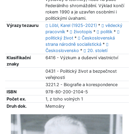
Federálního shromáždění. Výklad končí
rokem 1990 a je uzavřen osobními i
politickými úvahami.
Výrazy tezauru
Löbl, Karel (1925-2021)
*
vědecký
pracovník
*
životopis
*
politik
*
politický život
*
Československá
strana národně socialistická
*
Československo
*
20. století
Klasifikační
6416 - Výzkum a duševní vlastnictví
znaky
0431 - Politický život a bezpečnost
veřejnosti
3221.2 - Biografie a korespondence
ISBN
978-80-200-2104-5
Počet ex.
1, z toho volných 1
Druh dok.
Memoáry