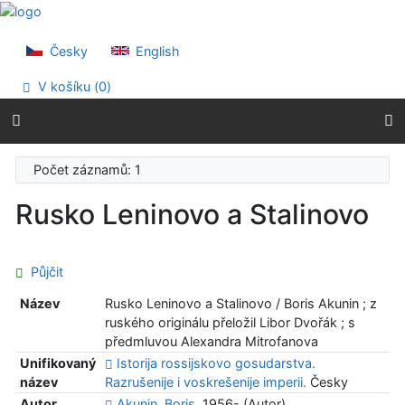
Přejít na obsah
Přejít na menu
Prohlášení o webové přístupnosti
Česky
English
V košíku (
0
)
Počet záznamů: 1
Rusko Leninovo a Stalinovo
Půjčit
Název
Rusko Leninovo a Stalinovo / Boris Akunin ; z
ruského originálu přeložil Libor Dvořák ; s
předmluvou Alexandra Mitrofanova
Unifikovaný
Istorija rossijskovo gosudarstva.
název
Razrušenije i voskrešenije imperii.
Česky
Autor
Akunin, Boris,
1956- (Autor)