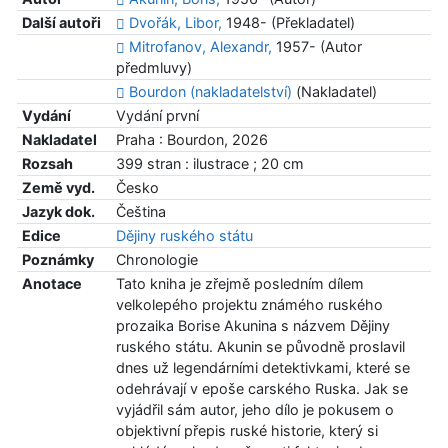
Další autoři
Dvořák, Libor,
1948- (Překladatel)
Mitrofanov, Alexandr,
1957- (Autor
předmluvy)
Bourdon (nakladatelství)
(Nakladatel)
Vydání
Vydání první
Nakladatel
Praha : Bourdon, 2026
Rozsah
399 stran : ilustrace ; 20 cm
Země vyd.
Česko
Jazyk dok.
Čeština
Edice
Dějiny ruského státu
Poznámky
Chronologie
Anotace
Tato kniha je zřejmě posledním dílem
velkolepého projektu známého ruského
prozaika Borise Akunina s názvem Dějiny
ruského státu. Akunin se původně proslavil
dnes už legendárními detektivkami, které se
odehrávají v epoše carského Ruska. Jak se
vyjádřil sám autor, jeho dílo je pokusem o
objektivní přepis ruské historie, který si