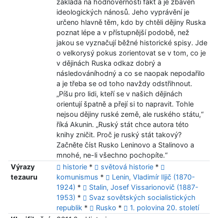
zakládá na hodnověrnosti fakt a je zbaven
ideologických nánosů. Jeho vyprávění je
určeno hlavně těm, kdo by chtěli dějiny Ruska
poznat lépe a v přístupnější podobě, než
jakou se vyznačují běžné historické spisy. Jde
o velkorysý pokus zorientovat se v tom, co je
v dějinách Ruska odkaz dobrý a
následováníhodný a co se naopak nepodařilo
a je třeba se od toho navždy odstřihnout.
„Píšu pro lidi, kteří se v našich dějinách
orientují špatně a přejí si to napravit. Tohle
nejsou dějiny ruské země, ale ruského státu,“
říká Akunin. „Ruský stát chce autora této
knihy zničit. Proč je ruský stát takový?
Začněte číst Rusko Leninovo a Stalinovo a
mnohé, ne-li všechno pochopíte.“
Výrazy
historie
*
světová historie
*
tezauru
komunismus
*
Lenin, Vladimír Iljič (1870-
1924)
*
Stalin, Josef Vissarionovič (1887-
1953)
*
Svaz sovětských socialistických
republik
*
Rusko
*
1. polovina 20. století