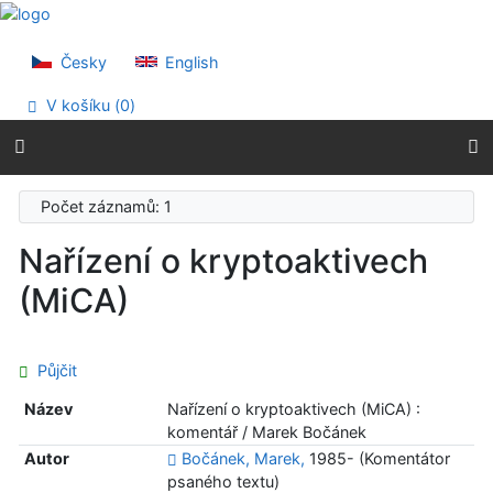
Přejít na obsah
Přejít na menu
Prohlášení o webové přístupnosti
Česky
English
V košíku (
0
)
Počet záznamů: 1
Nařízení o kryptoaktivech
(MiCA)
Půjčit
Název
Nařízení o kryptoaktivech (MiCA) :
komentář / Marek Bočánek
Autor
Bočánek, Marek,
1985- (Komentátor
psaného textu)