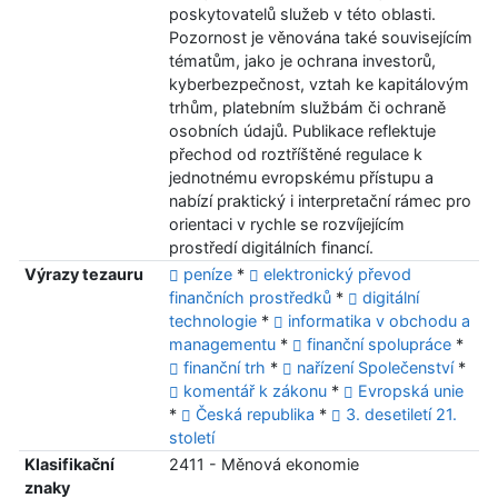
poskytovatelů služeb v této oblasti.
Pozornost je věnována také souvisejícím
tématům, jako je ochrana investorů,
kyberbezpečnost, vztah ke kapitálovým
trhům, platebním službám či ochraně
osobních údajů. Publikace reflektuje
přechod od roztříštěné regulace k
jednotnému evropskému přístupu a
nabízí praktický i interpretační rámec pro
orientaci v rychle se rozvíjejícím
prostředí digitálních financí.
Výrazy tezauru
peníze
*
elektronický převod
finančních prostředků
*
digitální
technologie
*
informatika v obchodu a
managementu
*
finanční spolupráce
*
finanční trh
*
nařízení Společenství
*
komentář k zákonu
*
Evropská unie
*
Česká republika
*
3. desetiletí 21.
století
Klasifikační
2411 - Měnová ekonomie
znaky