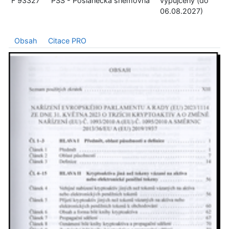
F 93327
PSS - Poslanecká sněmovna
vypůjčený (do
06.08.2027)
Obsah
Citace PRO