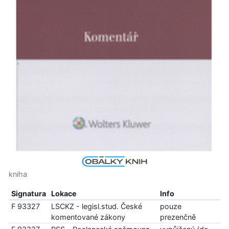
kniha
Signatura
Lokace
Info
F 93327
LSCKZ - legisl.stud. České
pouze
komentované zákony
prezenčně