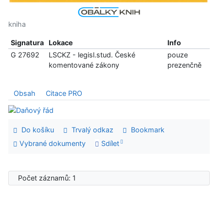
kniha
Signatura
Lokace
Info
G 27692
LSCKZ - legisl.stud. České
pouze
komentované zákony
prezenčně
Obsah
Citace PRO
Do košíku
Trvalý odkaz
Bookmark
Vybrané dokumenty
Sdílet
Počet záznamů: 1