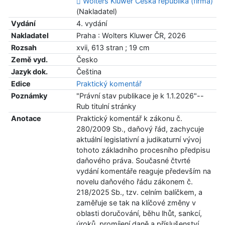
Wolters Kluwer Česká republika (firma)
(Nakladatel)
Vydání
4. vydání
Nakladatel
Praha : Wolters Kluwer ČR, 2026
Rozsah
xvii, 613 stran ; 19 cm
Země vyd.
Česko
Jazyk dok.
Čeština
Edice
Praktický komentář
Poznámky
"Právní stav publikace je k 1.1.2026"--
Rub titulní stránky
Anotace
Praktický komentář k zákonu č.
280/2009 Sb., daňový řád, zachycuje
aktuální legislativní a judikaturní vývoj
tohoto základního procesního předpisu
daňového práva. Současné čtvrté
vydání komentáře reaguje především na
novelu daňového řádu zákonem č.
218/2025 Sb., tzv. celním balíčkem, a
zaměřuje se tak na klíčové změny v
oblasti doručování, běhu lhůt, sankcí,
úroků, promíjení daně a příslušenství,