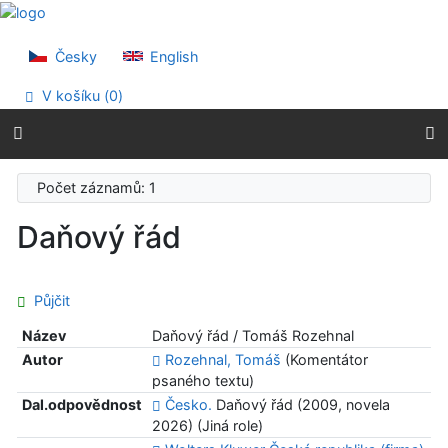
Přejít na obsah
Přejít na menu
Prohlášení o webové přístupnosti
Česky
English
V košíku (
0
)
Počet záznamů: 1
Daňový řád
Půjčit
Název
Daňový řád / Tomáš Rozehnal
Autor
Rozehnal, Tomáš
(Komentátor
psaného textu)
Dal.odpovědnost
Česko.
Daňový řád (2009, novela
2026) (Jiná role)