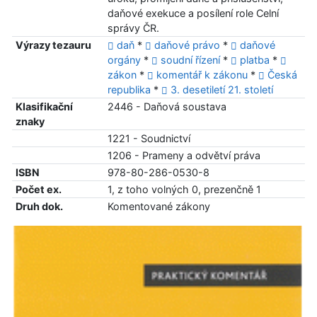
daňové exekuce a posílení role Celní
správy ČR.
Výrazy tezauru
daň
*
daňové právo
*
daňové
orgány
*
soudní řízení
*
platba
*
zákon
*
komentář k zákonu
*
Česká
republika
*
3. desetiletí 21. století
Klasifikační
2446 - Daňová soustava
znaky
1221 - Soudnictví
1206 - Prameny a odvětví práva
ISBN
978-80-286-0530-8
Počet ex.
1, z toho volných 0, prezenčně 1
Druh dok.
Komentované zákony