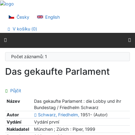
Přejít na obsah
Přejít na menu
Prohlášení o webové přístupnosti
Česky
English
V košíku (
0
)
Počet záznamů: 1
Das gekaufte Parlament
Půjčit
Název
Das gekaufte Parlament : die Lobby und ihr
Bundestag / Friedhelm Schwarz
Autor
Schwarz, Friedhelm,
1951- (Autor)
Vydání
Vydání první
Nakladatel
München ; Zürich : Piper, 1999