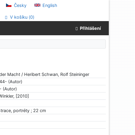
Česky
English
V košíku (
0
)
Přihlášení
 der Macht / Heribert Schwan, Rolf Steininger
44- (Autor)
 (Autor)
inkler, [2010]
strace, portréty ; 22 cm