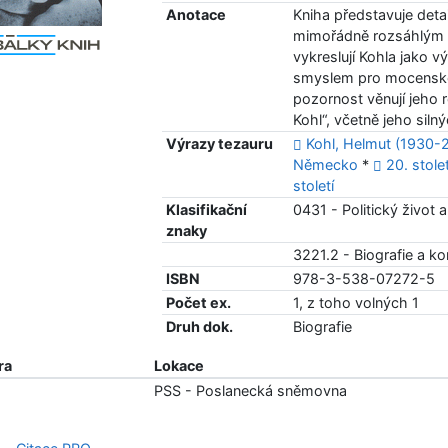
Anotace
Kniha představuje deta
mimořádně rozsáhlým s
vykreslují Kohla jako 
smyslem pro mocenské t
pozornost věnují jeho 
Kohl“, včetně jeho siln
Výrazy tezauru
Kohl, Helmut (1930-
Německo
*
20. stolet
století
Klasifikační
0431 - Politický život 
znaky
3221.2 - Biografie a 
ISBN
978-3-538-07272-5
Počet ex.
1, z toho volných 1
Druh dok.
Biografie
ra
Lokace
5
PSS - Poslanecká sněmovna