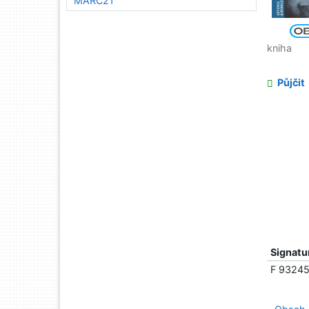
MARC21
kniha
Půjčit
Signatu
F 9324