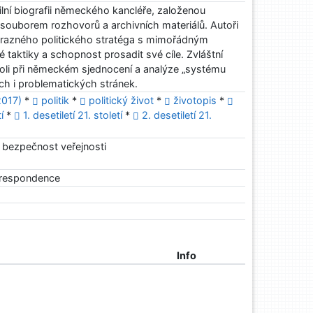
ilní biografii německého kancléře, založenou
ouborem rozhovorů a archivních materiálů. Autoři
výrazného politického stratéga s mimořádným
aktiky a schopnost prosadit své cíle. Zvláštní
roli při německém sjednocení a analýze „systému
ých i problematických stránek.
2017)
*
politik
*
politický život
*
životopis
*
í
*
1. desetiletí 21. století
*
2. desetiletí 21.
a bezpečnost veřejnosti
korespondence
Info