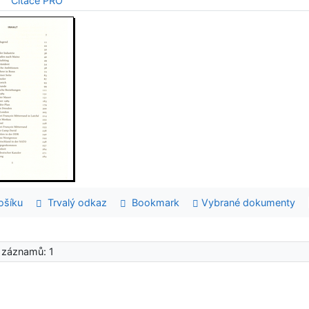
Citace PRO
šíku
Trvalý odkaz
Bookmark
Vybrané dokumenty
 záznamů: 1