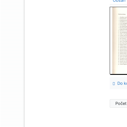
Obsah
Do ko
Počet