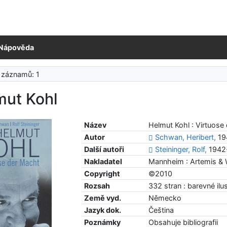
Nápověda
 záznamů: 1
mut Kohl
Název
Helmut Kohl : Virtuose
Autor
Schwan, Heribert,
19
Další autoři
Steininger, Rolf,
1942-
Nakladatel
Mannheim : Artemis & W
Copyright
©2010
Rozsah
332 stran : barevné ilu
Země vyd.
Německo
Jazyk dok.
Čeština
Poznámky
Obsahuje bibliografii