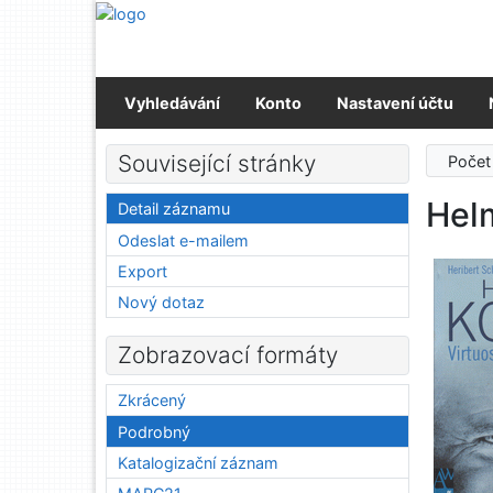
Přejít na obsah
Přejít na menu
Prohlášení o webové přístupnosti
Vyhledávání
Konto
Nastavení účtu
Související stránky
Počet
Hel
Detail záznamu
Odeslat e-mailem
Export
Nový dotaz
Zobrazovací formáty
Zkrácený
Podrobný
Katalogizační záznam