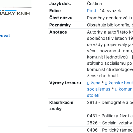
Jazyk dok.
Čeština
Edice
Post ;
14. svazek
Část názvu
Proměny genderové kul
Poznámky
Obsahuje bibliografie, 
Anotace
Autorky a autoři této 
ovat
společnosti v letech 1
se vždy projevovaly jak
věnují pozornost tomu,
komunit i jednotlivců -
státního socialismu po 
komunističtí ideologov
ženského hnutí.
Výrazy tezauru
žena
*
ženské hnut
socialismus
*
komun
století
Klasifikační
2816 - Demografie a p
znaky
0431 - Politický život 
2826 - Sociální vztahy
0406 - Politický rámec