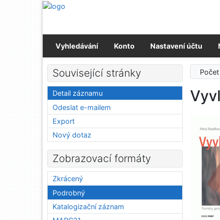
Přejít na obsah
Přejít na menu
Prohlášení o webové přístupnosti
Vyhledávání
Konto
Nastavení účtu
Související stránky
Počet
Vyvl
Detail záznamu
Odeslat e-mailem
Export
Nový dotaz
Zobrazovací formáty
Zkrácený
Podrobný
Katalogizační záznam