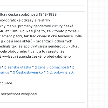
tury české společnosti 1948-1989
bibliografické odkazy a rejstříky
knihy mapují proměny genderové kultury české
948 až 1989. Poukazují na to, že v tomto procesu
 emancipační, tak tradicionalistické tendence. Dále
 jak celá řada aktérů - organizací, odborných
 jednala tak, že spoluvytvářela genderovou kulturu
celé období jeho trvání, a to i přesto, že
é vyvlastnili agendu českého předválečného
í
*
ženská otázka
*
žena v domácnosti
*
ismus
*
Československo
*
2. polovina 20.
opulace
a bezpečnost veřejnosti