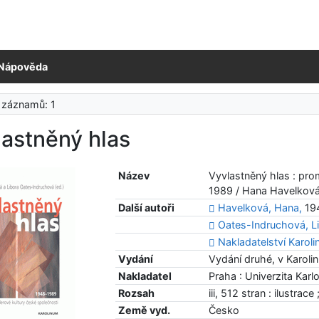
Nápověda
 záznamů: 1
astněný hlas
Název
Vyvlastněný hlas : pr
1989 / Hana Havelková
Další autoři
Havelková, Hana,
194
Oates-Indruchová, L
Nakladatelství Karol
Vydání
Vydání druhé, v Karolin
Nakladatel
Praha : Univerzita Karl
Rozsah
iii, 512 stran : ilustrac
Země vyd.
Česko