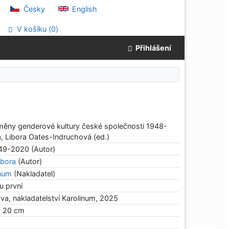
Česky
English
V košíku (
0
)
Přihlášení
oměny genderové kultury české společnosti 1948-
, Libora Oates-Indruchová (ed.)
9-2020 (Autor)
ibora
(Autor)
inum
(Nakladatel)
u první
ova, nakladatelství Karolinum, 2025
e ; 20 cm