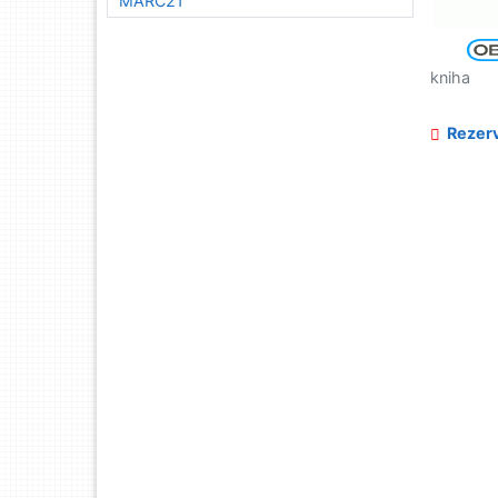
MARC21
kniha
Rezerv