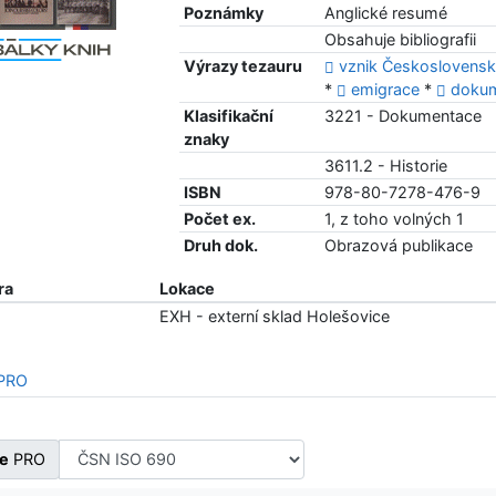
Poznámky
Anglické resumé
Obsahuje bibliografii
Výrazy tezauru
vznik Československ
*
emigrace
*
doku
Klasifikační
3221 - Dokumentace
znaky
3611.2 - Historie
ISBN
978-80-7278-476-9
Počet ex.
1, z toho volných 1
Druh dok.
Obrazová publikace
ra
Lokace
EXH - externí sklad Holešovice
 PRO
ce
PRO