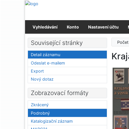
Přejít na obsah
Přejít na menu
Prohlášení o webové přístupnosti
Vyhledávání
Konto
Nastavení účtu
Související stránky
Počet
Kraj
Detail záznamu
Odeslat e-mailem
Export
Nový dotaz
Zobrazovací formáty
Zkrácený
Podrobný
Katalogizační záznam