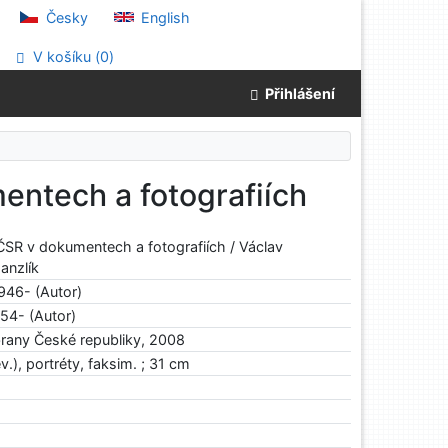
Česky
English
V košíku (
0
)
Přihlášení
entech a fotografiích
ČSR v dokumentech a fotografiích / Václav
anzlík
946- (Autor)
54- (Autor)
brany České republiky, 2008
ev.), portréty, faksim. ; 31 cm