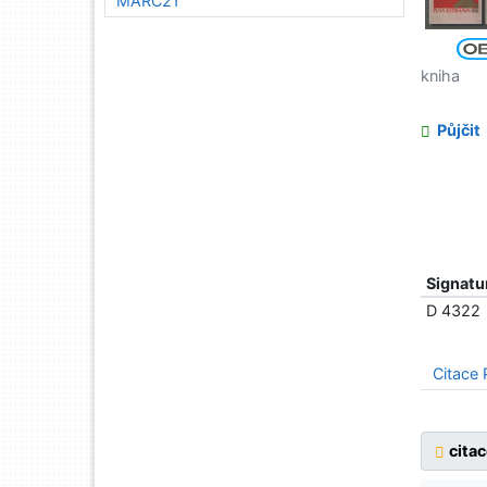
MARC21
kniha
Půjčit
Signatu
D 4322
Citace
cita