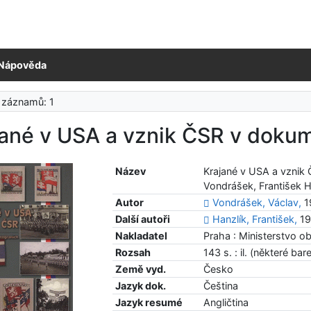
Nápověda
 záznamů: 1
ané v USA a vznik ČSR v dokum
Název
Krajané v USA a vznik 
Vondrášek, František H
Autor
Vondrášek, Václav,
1
Další autoři
Hanzlík, František,
19
Nakladatel
Praha : Ministerstvo o
Rozsah
143 s. : il. (některé bar
Země vyd.
Česko
Jazyk dok.
Čeština
Jazyk resumé
Angličtina