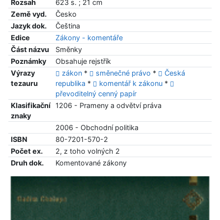
Rozsah
623 s. ; 21 cm
Země vyd.
Česko
Jazyk dok.
Čeština
Edice
Zákony - komentáře
Část názvu
Směnky
Poznámky
Obsahuje rejstřík
Výrazy
zákon
*
směnečné právo
*
Česká
tezauru
republika
*
komentář k zákonu
*
převoditelný cenný papír
Klasifikační
1206 - Prameny a odvětví práva
znaky
2006 - Obchodní politika
ISBN
80-7201-570-2
Počet ex.
2, z toho volných 2
Druh dok.
Komentované zákony