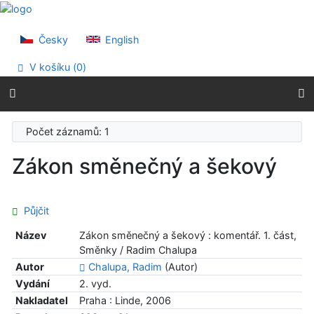
Přejít na obsah
Přejít na menu
Prohlášení o webové přístupnosti
Česky
English
V košíku (
0
)
Počet záznamů: 1
Zákon směnečný a šekový
Půjčit
Název
Zákon směnečný a šekový : komentář. 1. část,
Směnky / Radim Chalupa
Autor
Chalupa, Radim
(Autor)
Vydání
2. vyd.
Nakladatel
Praha : Linde, 2006