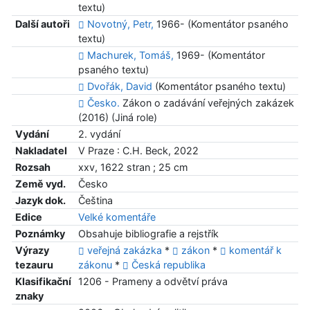
textu)
Další autoři
Novotný, Petr,
1966- (Komentátor psaného
textu)
Machurek, Tomáš,
1969- (Komentátor
psaného textu)
Dvořák, David
(Komentátor psaného textu)
Česko.
Zákon o zadávání veřejných zakázek
(2016) (Jiná role)
Vydání
2. vydání
Nakladatel
V Praze : C.H. Beck, 2022
Rozsah
xxv, 1622 stran ; 25 cm
Země vyd.
Česko
Jazyk dok.
Čeština
Edice
Velké komentáře
Poznámky
Obsahuje bibliografie a rejstřík
Výrazy
veřejná zakázka
*
zákon
*
komentář k
tezauru
zákonu
*
Česká republika
Klasifikační
1206 - Prameny a odvětví práva
znaky