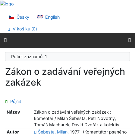
Přejít na obsah
Přejít na menu
Prohlášení o webové přístupnosti
Česky
English
V košíku (
0
)
Počet záznamů: 1
Zákon o zadávání veřejných
zakázek
Půjčit
Název
Zákon o zadávání veřejných zakázek :
komentář / Milan Šebesta, Petr Novotný,
Tomáš Machurek, David Dvořák a kolektiv
Autor
Šebesta, Milan,
1977- (Komentátor psaného