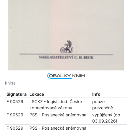
kniha
Signatura
Lokace
Info
F 90529
LSCKZ - legisl.stud. České
pouze
komentované zákony
prezenčně
F 90529
PSS - Poslanecká sněmovna
vypůjčený (do
03.09.2026)
F 90529
PSS - Poslanecká sněmovna