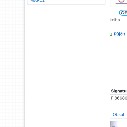
MARC21
kniha
Půjčit
Signatu
F 8668
Obsah