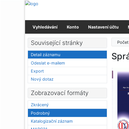
Přejít na obsah
Přejít na menu
Prohlášení o webové přístupnosti
Vyhledávání
Konto
Nastavení účtu
Související stránky
Počet
Sprá
Detail záznamu
Odeslat e-mailem
Export
Nový dotaz
Zobrazovací formáty
Zkrácený
Podrobný
Katalogizační záznam