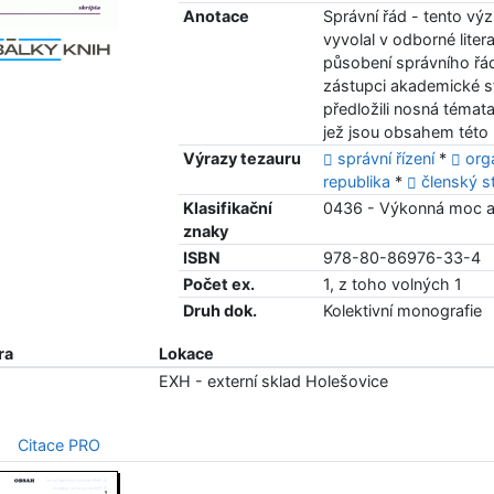
Anotace
Správní řád - tento vý
vyvolal v odborné liter
působení správního řád
zástupci akademické sf
předložili nosná témat
jež jsou obsahem této 
Výrazy tezauru
správní řízení
*
org
republika
*
členský s
Klasifikační
0436 - Výkonná moc a 
znaky
ISBN
978-80-86976-33-4
Počet ex.
1, z toho volných 1
Druh dok.
Kolektivní monografie
ra
Lokace
6
EXH - externí sklad Holešovice
Citace PRO