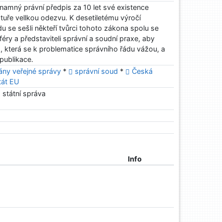
znamný právní předpis za 10 let své existence
atuře vellkou odezvu. K desetiletému výročí
u se sešli někteří tvůrci tohoto zákona spolu se
éry a představiteli správní a soudní praxe, aby
a, která se k problematice správního řádu vážou, a
publikace.
ány veřejné správy
*
správní soud
*
Česká
tát EU
státní správa
Info