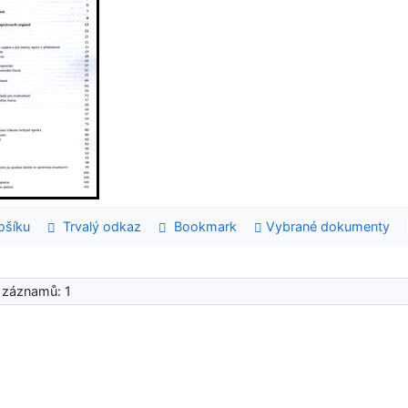
šíku
Trvalý odkaz
Bookmark
Vybrané dokumenty
 záznamů: 1