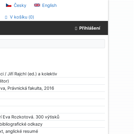
Česky
English
V košíku (
0
)
Přihlášení
ci / Jiří Rajchl (ed.) a kolektiv
itor)
ova, Právnická fakulta, 2016
ví Eva Rozkotová. 300 výtisků
 bibliografické odkazy
xt, anglické resumé