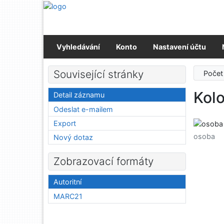
Přejít na obsah
Přejít na menu
Prohlášení o webové přístupnosti
Vyhledávání
Konto
Nastavení účtu
Související stránky
Počet
Kol
Detail záznamu
Odeslat e-mailem
Export
osoba
Nový dotaz
Zobrazovací formáty
Autoritní
MARC21