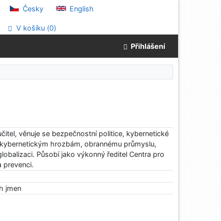
Česky
English
V košíku (
0
)
Přihlášení
itel, věnuje se bezpečnostní politice, kybernetické
ti kybernetickým hrozbám, obrannému průmyslu,
globalizaci. Působí jako výkonný ředitel Centra pro
 prevenci.
ch jmen