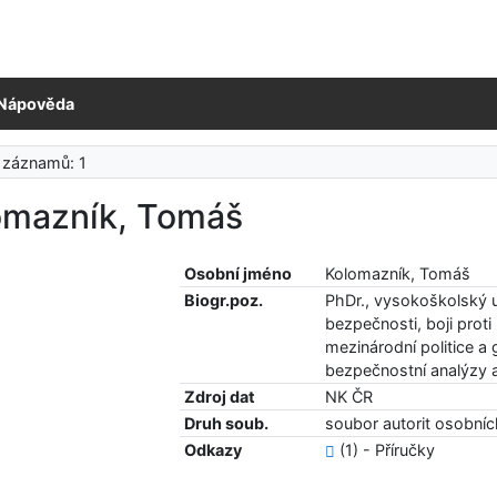
Nápověda
 záznamů: 1
omazník, Tomáš
Osobní jméno
Kolomazník, Tomáš
Biogr.poz.
PhDr., vysokoškolský uč
bezpečnosti, boji pro
mezinárodní politice a 
bezpečnostní analýzy a
Zdroj dat
NK ČR
Druh soub.
soubor autorit osobní
Odkazy
(1) - Příručky