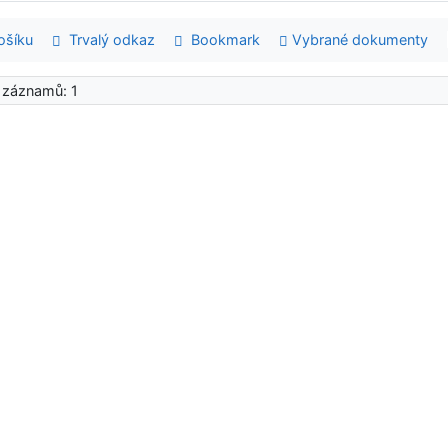
šíku
Trvalý odkaz
Bookmark
Vybrané dokumenty
 záznamů: 1