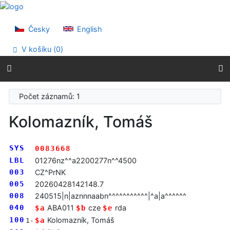
Přejít na obsah
Přejít na menu
Prohlášení o webové přístupnosti
Česky
English
V košíku (
0
)
Počet záznamů: 1
Kolomazník, Tomáš
SYS
0083668
LBL
01276nz^^a2200277n^^4500
003
CZ^PrNK
005
20260428142148.7
008
240515|n|aznnnaabn^^^^^^^^^^^|^a|a^^^^^^
040
ABA011
cze
rda
$a
$b
$e
100
Kolomazník, Tomáš
$a
1-