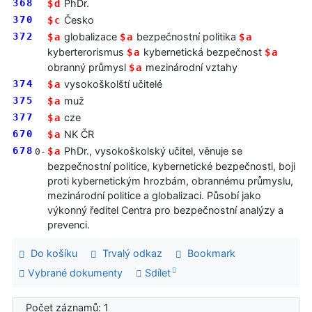
368
PhDr.
$d
370
Česko
$c
372
globalizace
bezpečnostní politika
$a
$a
$a
kyberterorismus
kybernetická bezpečnost
$a
$a
obranný průmysl
mezinárodní vztahy
$a
374
vysokoškolští učitelé
$a
375
muž
$a
377
cze
$a
670
NK ČR
$a
678
PhDr., vysokoškolský učitel, věnuje se
$a
0-
bezpečnostní politice, kybernetické bezpečnosti, boji
proti kybernetickým hrozbám, obrannému průmyslu,
mezinárodní politice a globalizaci. Působí jako
výkonný ředitel Centra pro bezpečnostní analýzy a
prevenci.
Do košíku
Trvalý odkaz
Bookmark
Vybrané dokumenty
Sdílet
Počet záznamů: 1