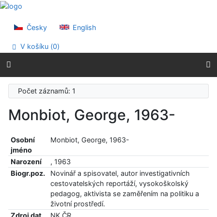
Přejít na obsah
Přejít na menu
Prohlášení o webové přístupnosti
Česky
English
V košíku (
0
)
Počet záznamů: 1
Monbiot, George, 1963-
Osobní
Monbiot, George, 1963-
jméno
Narození
, 1963
Biogr.poz.
Novinář a spisovatel, autor investigativních
cestovatelských reportáží, vysokoškolský
pedagog, aktivista se zaměřením na politiku a
životní prostředí.
Zdroj dat
NK ČR