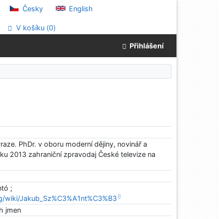
Česky
English
V košíku (
0
)
Přihlášení
raze. PhDr. v oboru moderní dějiny, novinář a
roku 2013 zahraniční zpravodaj České televize na
tó ;
.org/wiki/Jakub_Sz%C3%A1nt%C3%B3
ch jmen