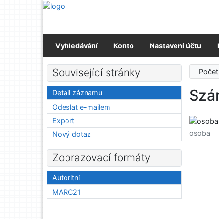
Přejít na obsah
Přejít na menu
Prohlášení o webové přístupnosti
Vyhledávání
Konto
Nastavení účtu
Související stránky
Počet
Szán
Detail záznamu
Odeslat e-mailem
Export
osoba
Nový dotaz
Zobrazovací formáty
Autoritní
MARC21