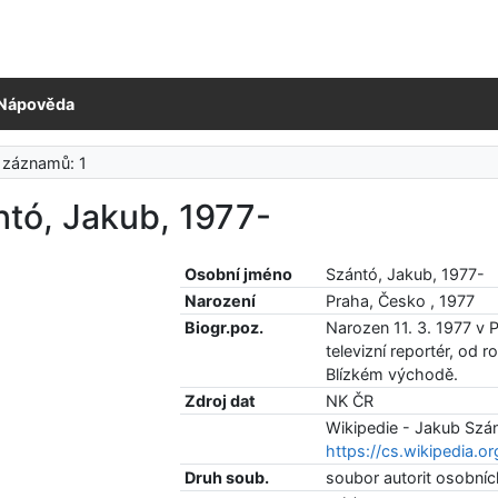
Nápověda
 záznamů: 1
tó, Jakub, 1977-
Osobní jméno
Szántó, Jakub, 1977-
Narození
Praha, Česko , 1977
Biogr.poz.
Narozen 11. 3. 1977 v P
televizní reportér, od 
Blízkém východě.
Zdroj dat
NK ČR
Wikipedie - Jakub Szán
https://cs.wikipedia
Druh soub.
soubor autorit osobní