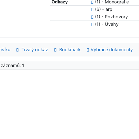
Odkazy
(1) - Monografie
(6) - arp
(1) - Rozhovory
(1) - Úvahy
šíku
Trvalý odkaz
Bookmark
Vybrané dokumenty
 záznamů: 1