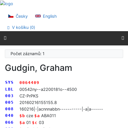
Přejít na obsah
Přejít na menu
Prohlášení o webové přístupnosti
Česky
English
V košíku (
0
)
Počet záznamů: 1
Gudgin, Graham
SYS
0064409
LBL
00542ny--a2200181o--4500
003
CZ-PrPKS
005
20160216155155.8
008
160216|-|acnnnabbn-----------|-a|a------
040
cze
ABA011
$b
$a
066
01
03
$a
$c