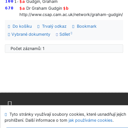
100
Gudgin, Graham
$a
1-
670
Dr Graham Gudgin
$a
$b
http://www.csap.cam.ac.uk/network/graham-gudgin/
Do košíku
Trvalý odkaz
Bookmark
Vybrané dokumenty
Sdílet
Počet záznamů: 1
Tyto stránky využívají soubory cookies, které usnadňují jejich
Mapa stránek
Přístupnost
Soukromí
prohlížení. Další informace o tom
jak používáme cookies
.
Modul OpenSearch
Napište nám
Nastavení cookies