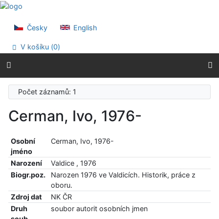
Přejít na obsah
Přejít na menu
Prohlášení o webové přístupnosti
Česky
English
V košíku (
0
)
Počet záznamů: 1
Cerman, Ivo, 1976-
Osobní
Cerman, Ivo, 1976-
jméno
Narození
Valdice , 1976
Biogr.poz.
Narozen 1976 ve Valdicích. Historik, práce z
oboru.
Zdroj dat
NK ČR
Druh
soubor autorit osobních jmen
soub.