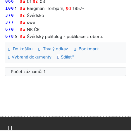
066
01
03
$a
$c
100
Bergman, Torbjörn,
1957-
$a
$d
1-
370
Švédsko
$c
377
swe
$a
670
NK ČR
$a
678
Švédský politolog - publikace z oboru.
$a
0-
Do košíku
Trvalý odkaz
Bookmark
Vybrané dokumenty
Sdílet
Počet záznamů: 1