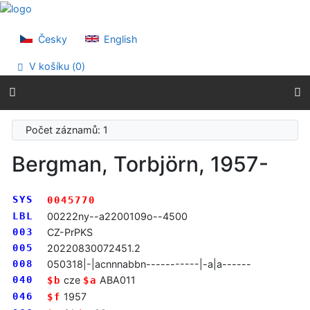
Přejít na obsah
Přejít na menu
Prohlášení o webové přístupnosti
Česky
English
V košíku (
0
)
Počet záznamů: 1
Bergman, Torbjörn, 1957-
SYS
0045770
LBL
00222ny--a2200109o--4500
003
CZ-PrPKS
005
20220830072451.2
008
050318|-|acnnnabbn-----------|-a|a------
040
cze
ABA011
$b
$a
046
1957
$f