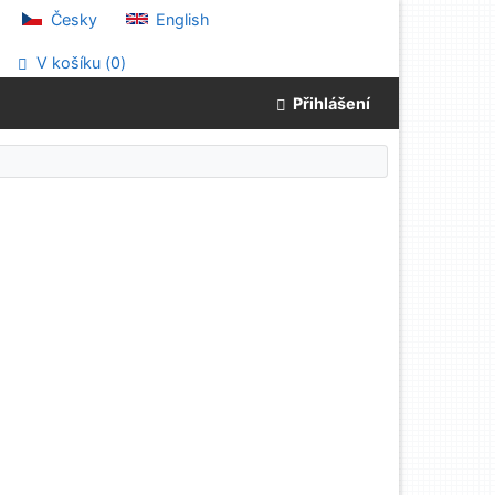
Česky
English
V košíku (
0
)
Přihlášení