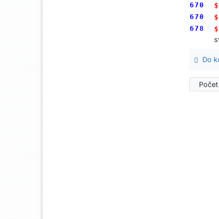
670
$
670
$
678
$
s
Do ko
Počet