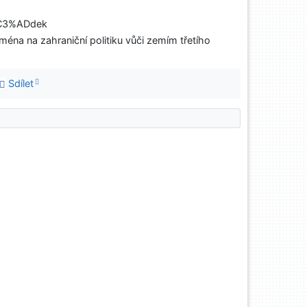
Z%C3%ADdek
jména na zahraniční politiku vůči zemím třetího
Sdílet