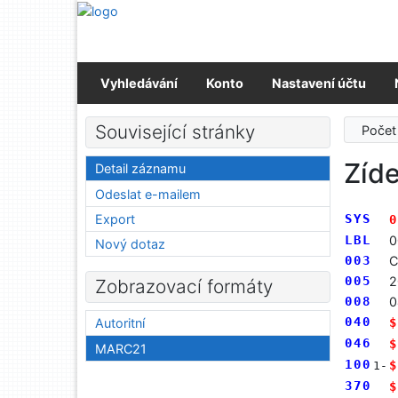
Přejít na obsah
Přejít na menu
Prohlášení o webové přístupnosti
Vyhledávání
Konto
Nastavení účtu
Související stránky
Počet
Zíde
Detail záznamu
Odeslat e-mailem
Export
SYS
0
LBL
0
Nový dotaz
003
C
005
2
Zobrazovací formáty
008
0
040
$
Autoritní
046
$
MARC21
100
$
1-
370
$