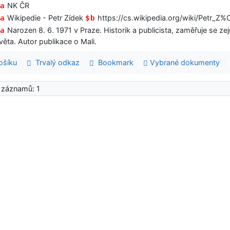
NK ČR
a
Wikipedie - Petr Zídek
https://cs.wikipedia.org/wiki/Petr_
a
$b
Narozen 8. 6. 1971 v Praze. Historik a publicista, zaměřuje se ze
a
věta. Autor publikace o Mali.
šíku
Trvalý odkaz
Bookmark
Vybrané dokumenty
 záznamů: 1