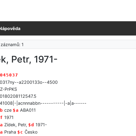
Nápověda
 záznamů: 1
k, Petr, 1971-
045037
0317ny--a2200133o--4500
Z-PrPKS
0180208112547.5
41008|-|acnnnabbn-----------|-a|a------
cze
ABA011
b
$a
1971
f
Zídek, Petr,
1971-
a
$d
Praha
Česko
a
$c